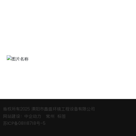
联系我们
135-8543-9966
地址：溧阳市竹箦镇余桥溧竹线58号
邮箱：
lyxinsheng@163.com
关注我们公众号
版权所有2025 溧阳市鑫盛环境工程设备有限公司
网站建设：中企动力
常州
标签
苏ICP备08118718号-5