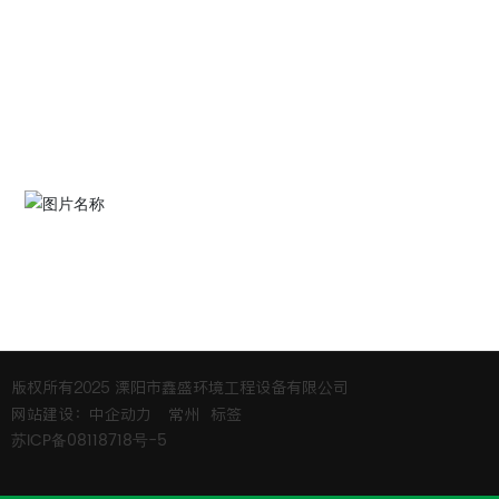
联系我们
135-8543-9966
地址：溧阳市竹箦镇余桥溧竹线58号
邮箱：
lyxinsheng@163.com
关注我们公众号
版权所有2025 溧阳市鑫盛环境工程设备有限公司
网站建设：中企动力
常州
标签
苏ICP备08118718号-5