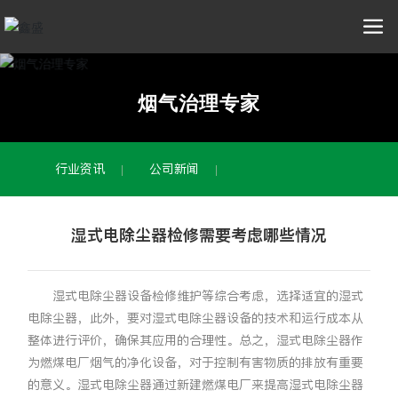
烟气治理专家
行业资讯
公司新闻
湿式电除尘器检修需要考虑哪些情况
湿式电除尘器设备检修维护等综合考虑，选择适宜的湿式
电除尘器，此外，要对湿式电除尘器设备的技术和运行成本从
整体进行评价，确保其应用的合理性。总之，湿式电除尘器作
为燃煤电厂烟气的净化设备，对于控制有害物质的排放有重要
的意义。湿式电除尘器通过新建燃煤电厂来提高湿式电除尘器